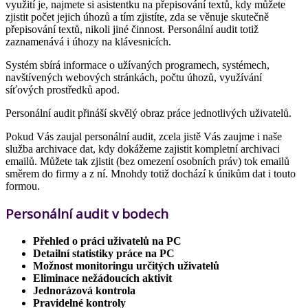
využití je, najmete si asistentku na přepisování textů, kdy můžete
zjistit počet jejich úhozů a tím zjistíte, zda se věnuje skutečně
přepisování textů, nikoli jiné činnost. Personální audit totiž
zaznamenává i úhozy na klávesnicích.
Systém sbírá informace o užívaných programech, systémech,
navštívených webových stránkách, počtu úhozů, využívání
síťových prostředků apod.
Personální audit přináší skvělý obraz práce jednotlivých uživatelů.
Pokud Vás zaujal personální audit, zcela jistě Vás zaujme i naše
služba archivace dat, kdy dokážeme zajistit kompletní archivaci
emailů. Můžete tak zjistit (bez omezení osobních práv) tok emailů
směrem do firmy a z ní. Mnohdy totiž dochází k únikům dat i touto
formou.
Personální audit v bodech
Přehled o práci uživatelů na PC
Detailní statistiky práce na PC
Možnost monitoringu určitých uživatelů
Eliminace nežádoucích aktivit
Jednorázová kontrola
Pravidelné kontroly