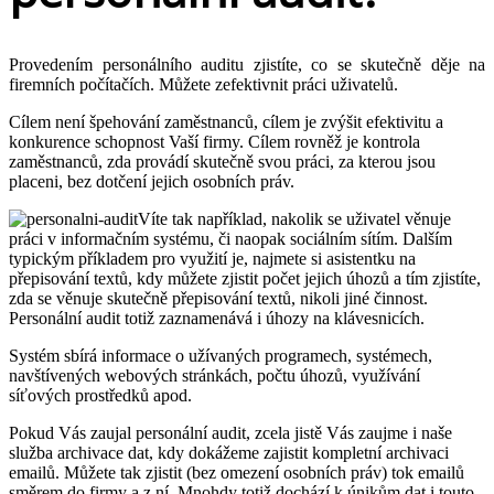
Provedením personálního auditu zjistíte, co se skutečně děje na
firemních počítačích. Můžete zefektivnit práci uživatelů.
Cílem není špehování zaměstnanců, cílem je zvýšit efektivitu a
konkurence schopnost Vaší firmy. Cílem rovněž je kontrola
zaměstnanců, zda provádí skutečně svou práci, za kterou jsou
placeni, bez dotčení jejich osobních práv.
Víte tak například, nakolik se uživatel věnuje
práci v informačním systému, či naopak sociálním sítím. Dalším
typickým příkladem pro využití je, najmete si asistentku na
přepisování textů, kdy můžete zjistit počet jejich úhozů a tím zjistíte,
zda se věnuje skutečně přepisování textů, nikoli jiné činnost.
Personální audit totiž zaznamenává i úhozy na klávesnicích.
Systém sbírá informace o užívaných programech, systémech,
navštívených webových stránkách, počtu úhozů, využívání
síťových prostředků apod.
Pokud Vás zaujal personální audit, zcela jistě Vás zaujme i naše
služba archivace dat, kdy dokážeme zajistit kompletní archivaci
emailů. Můžete tak zjistit (bez omezení osobních práv) tok emailů
směrem do firmy a z ní. Mnohdy totiž dochází k únikům dat i touto