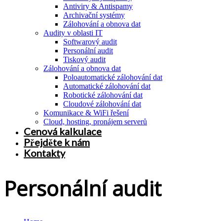
Antiviry & Antispamy
Archivační systémy
Zálohování a obnova dat
Audity v oblasti IT
Softwarový audit
Personální audit
Tiskový audit
Zálohování a obnova dat
Poloautomatické zálohování dat
Automatické zálohování dat
Robotické zálohování dat
Cloudové zálohování dat
Komunikace & WiFi řešení
Cloud, hosting, pronájem serverů
Cenová kalkulace
Přejděte k nám
Kontakty
Personální audit