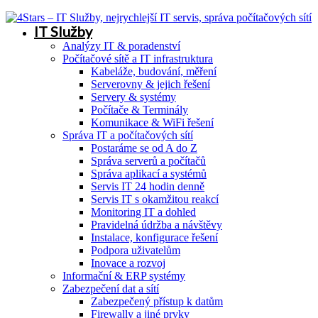
IT Služby
Analýzy IT & poradenství
Počítačové sítě a IT infrastruktura
Kabeláže, budování, měření
Serverovny & jejich řešení
Servery & systémy
Počítače & Terminály
Komunikace & WiFi řešení
Správa IT a počítačových sítí
Postaráme se od A do Z
Správa serverů a počítačů
Správa aplikací a systémů
Servis IT 24 hodin denně
Servis IT s okamžitou reakcí
Monitoring IT a dohled
Pravidelná údržba a návštěvy
Instalace, konfigurace řešení
Podpora uživatelům
Inovace a rozvoj
Informační & ERP systémy
Zabezpečení dat a sítí
Zabezpečený přístup k datům
Firewally a jiné prvky