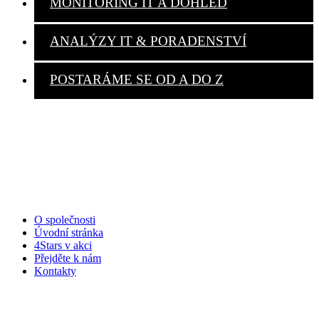
MONITORING IT A DOHLED
ANALÝZY IT & PORADENSTVÍ
POSTARÁME SE OD A DO Z
Společnost
O společnosti
Úvodní stránka
4Stars v akci
Přejděte k nám
Kontakty
IT Služby